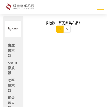
很抱歉，暂无此类产品！
1
>
集成
放大
器
SACD
播放
器
功率
放大
器
前级
放大