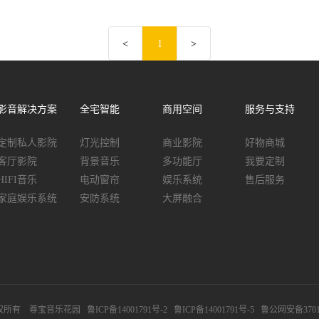
<
1
>
影音解决方案
全宅智能
商用空间
服务与支持
定制私人影院
灯光控制
商业影院
好物商城
客厅影院
背景音乐
多功能厅
我要定制
HIFI音乐
电动窗帘
娱乐系统
售后服务
家庭娱乐系统
安防系统
大屏融合
8 版权所有 尊宝音乐花园
鲁ICP备14001791号-2
鲁ICP备14001791号-5
鲁公网安备37010